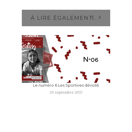
À LIRE ÉGALEMENT...
Le numéro 6 Les Sportives dévoilé
29 septembre 2017
LE 
TIE
A