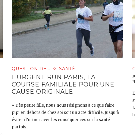
QUESTION DE...
SANTÉ
L’URGENT RUN PARIS, LA
J
s
COURSE FAMILIALE POUR UNE
À
CAUSE ORIGINALE
E
s
« Dès petite fille, nous nous résignons à ce que faire
L
pipi en dehors de chez soi soit un acte difficile. Jusqu’à
b
éviter d’uriner avec les conséquences sur la santé
parfois…