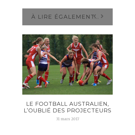
À LIRE ÉGALEMENT...
FA
LE FOOTBALL AUSTRALIEN,
L’OUBLIÉ DES PROJECTEURS
 LE
G
31 mars 2017