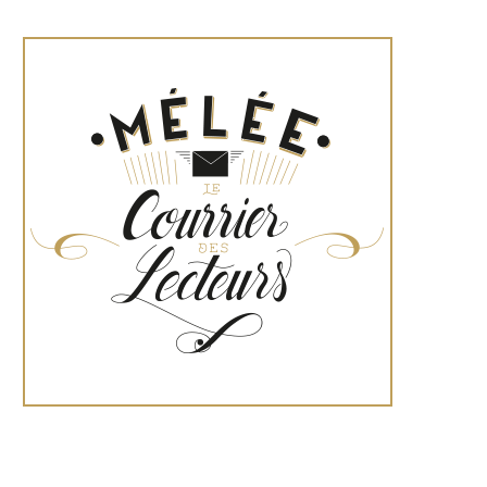
Tweets de @lessportivesmag