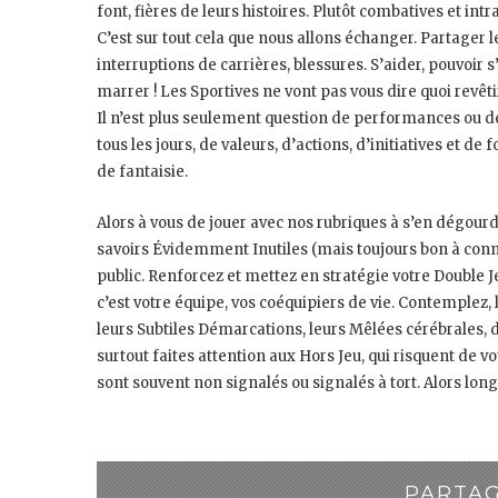
font, fières de leurs histoires. Plutôt combatives et intr
C’est sur tout cela que nous allons échanger. Partager le
interruptions de carrières, blessures. S’aider, pouvoir s’
marrer ! Les Sportives ne vont pas vous dire quoi revêt
Il n’est plus seulement question de performances ou de
tous les jours, de valeurs, d’actions, d’initiatives et 
de fantaisie.
Alors à vous de jouer avec nos rubriques à s’en dégourd
savoirs Évidemment Inutiles (mais toujours bon à conna
public. Renforcez et mettez en stratégie votre Double J
c’est votre équipe, vos coéquipiers de vie. Contemplez,
leurs Subtiles Démarcations, leurs Mêlées cérébrales, da
surtout faites attention aux Hors Jeu, qui risquent de v
sont souvent non signalés ou signalés à tort. Alors long
PARTAG