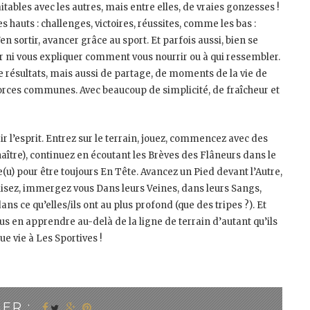
aitables avec les autres, mais entre elles, de vraies gonzesses !
s hauts : challenges, victoires, réussites, comme les bas :
en sortir, avancer grâce au sport. Et parfois aussi, bien se
ir ni vous expliquer comment vous nourrir ou à qui ressembler.
 résultats, mais aussi de partage, de moments de la vie de
de forces communes. Avec beaucoup de simplicité, de fraîcheur et
ir l’esprit. Entrez sur le terrain, jouez, commencez avec des
ître), continuez en écoutant les Brèves des Flâneurs dans le
e(u) pour être toujours En Tête. Avancez un Pied devant l’Autre,
 lisez, immergez vous Dans leurs Veines, dans leurs Sangs,
ns ce qu’elles/ils ont au plus profond (que des tripes ?). Et
ous en apprendre au-delà de la ligne de terrain d’autant qu’ils
ue vie à Les Sportives !
ER :