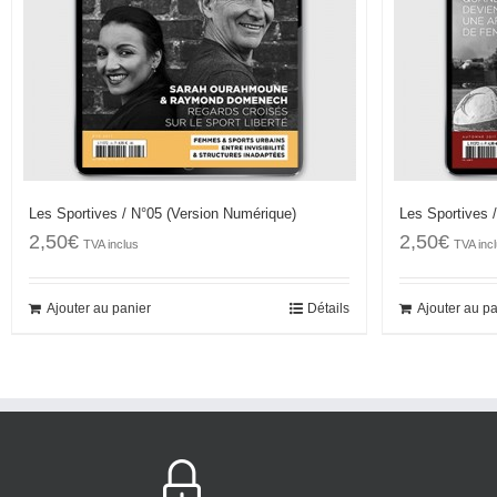
Les Sportives / N°05 (Version Numérique)
Les Sportives 
2,50
€
2,50
€
TVA inclus
TVA inc
Ajouter au panier
Détails
Ajouter au p