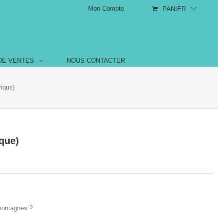
Mon Compte
PANIER
DE VENTES
NOUS CONTACTER
ique)
que)
 montagnes ?