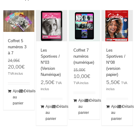
Promo !
Promo !
Coffret 5
numéros 3
Les
Coffret 7
Les
à 7
Sportives /
numéros
Sportives /
24,95
€
N°03
(numérique)
N°08
20,00
€
(Version
(version
15,00
€
TVA inclus
Numérique)
papier)
10,00
€
2,50
€
5,50
€
TVA
TVA inclus
TVA
inclus
inclus
Ajouter
Détails
au
Ajouter
Détails
panier
Ajouter
Détails
au
Ajouter
Détails
au
panier
au
panier
panier