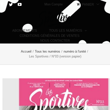
Mon Compte
PANIER
ABONNEMENTS
TOUS LES NUMÉROS
CONDITIONS GÉNÉRALES DE VENTES
NOUS CONTACTER
Accueil
/
Tous les numéros
/
numéro à l'unité
/
Les Sportives / N°03 (version papier)