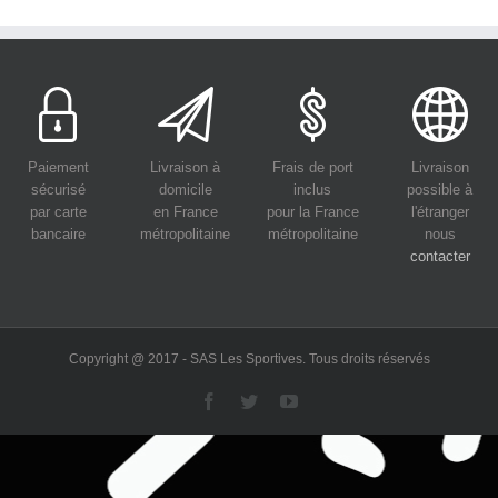
Paiement
Livraison à
Frais de port
Livraison
sécurisé
domicile
inclus
possible à
par carte
en France
pour la France
l'étranger
bancaire
métropolitaine
métropolitaine
nous
contacter
Copyright @ 2017 - SAS Les Sportives. Tous droits réservés