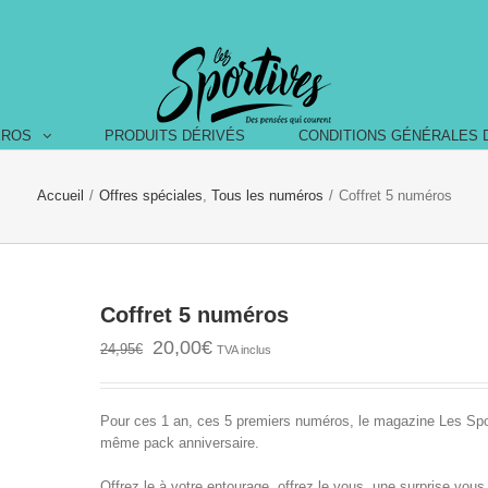
ÉROS
PRODUITS DÉRIVÉS
CONDITIONS GÉNÉRALES 
Accueil
/
Offres spéciales
,
Tous les numéros
/
Coffret 5 numéros
Coffret 5 numéros
20,00
€
24,95
€
TVA inclus
Pour ces 1 an, ces 5 premiers numéros, le magazine Les Spor
même pack anniversaire.
Offrez le à votre entourage, offrez le vous, une surprise vous 