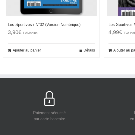
Les Sportives / N°02 (Version Numérique)
Les Sportives /
3,90
€
4,99
€
TVA inclus
TVA inc
Ajouter au panier
Détails
Ajouter au p
Paiement sécurisé
par carte bancaire
en