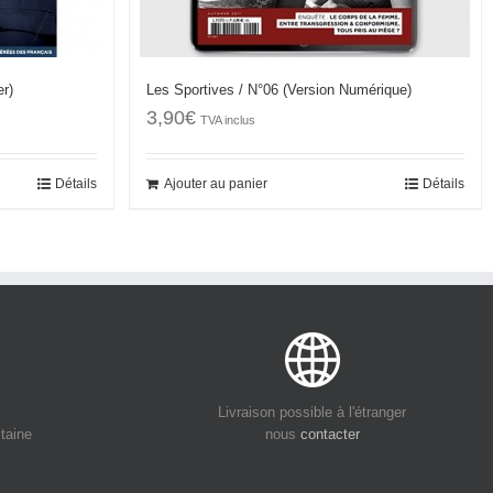
er)
Les Sportives / N°06 (Version Numérique)
3,90
€
TVA inclus
Détails
Ajouter au panier
Détails
s
Livraison possible à l'étranger
itaine
nous
contacter